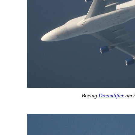
Boeing
Dreamlifter
am 3