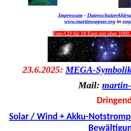
Impressum
-
Datenschutzerkläru
www.martinwagner.org
in
eng
Foto-CD für 18 Euro mit über 1000 A
23.6.2025:
MEGA-Symbolik z
Mail:
martin
Dringen
Solar / Wind + Akku-Notstrompfli
Bewältigun