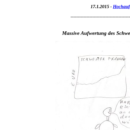
17.1.2015 -
Hochaufg
-----------------------------------------
M
assive Aufwertung des Schw