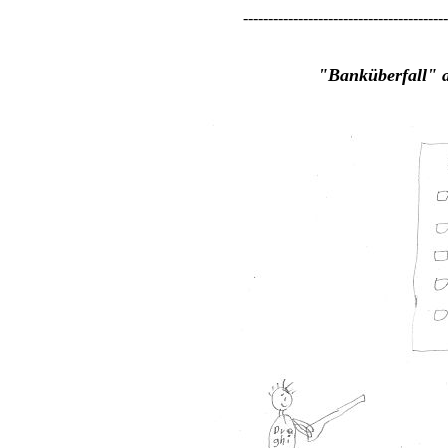
-----------------------------------------
"Banküberfall" 