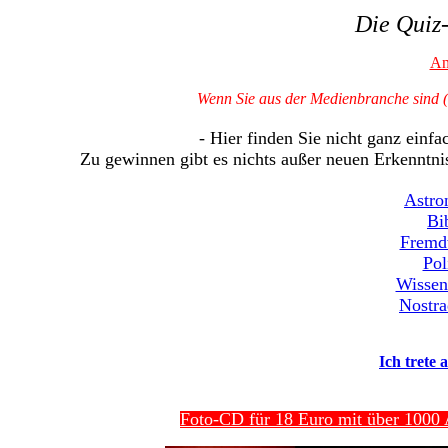
Die Quiz-
An
Wenn Sie aus der Medienbranche sind (
- Hier finden Sie nicht ganz einf
Zu gewinnen gibt es nichts außer neuen Erkenntni
Astro
Bi
Fremd
Pol
Wissen
Nostr
Ich trete 
Foto-CD für 18 Euro mit über 1000 A