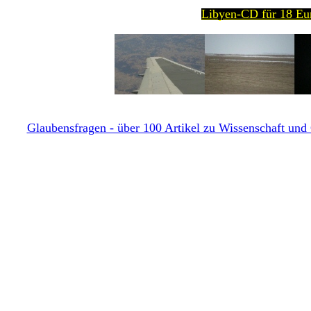
Libyen-CD für 18 Eur
Glaubensfragen - über 100 Artikel zu Wissenschaft und G