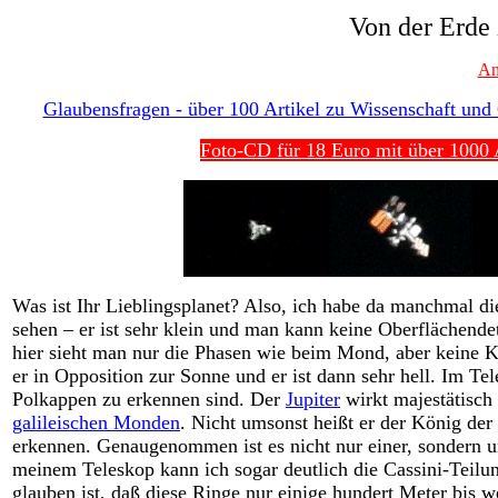
Von der Erde
An
Glaubensfragen - über 100 Artikel zu Wissenschaft und G
Foto-CD für 18 Euro mit über 1000 A
Was ist Ihr Lieblingsplanet? Also, ich habe da manchmal d
sehen – er ist sehr klein und man kann keine Oberflächende
hier sieht man nur die Phasen wie beim Mond, aber keine 
er in Opposition zur Sonne und er ist dann sehr hell. Im Te
Polkappen zu erkennen sind. Der
Jupiter
wirkt majestätisch
galileischen Monden
. Nicht umsonst heißt er der König de
erkennen. Genaugenommen ist es nicht nur einer, sondern u
meinem Teleskop kann ich sogar deutlich die Cassini-Teilu
glauben ist, daß diese Ringe nur einige hundert Meter bis 