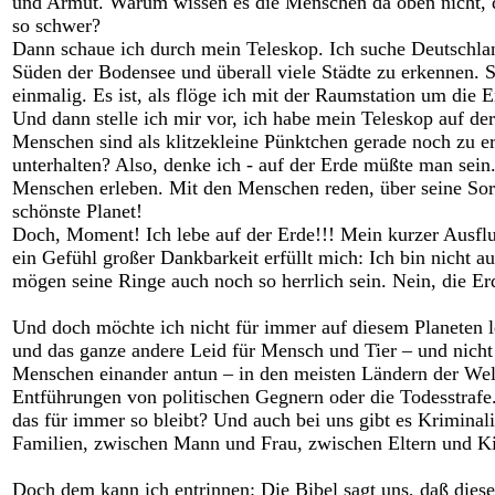
und Armut. Warum wissen es die Menschen da oben nicht, daß
so schwer?
Dann schaue ich durch mein Teleskop. Ich suche Deutschla
Süden der Bodensee und überall viele Städte zu erkennen. 
einmalig. Es ist, als flöge ich mit der Raumstation um die 
Und dann stelle ich mir vor, ich habe mein Teleskop auf der
Menschen sind als klitzekleine Pünktchen gerade noch zu e
unterhalten? Also, denke ich - auf der Erde müßte man sein
Menschen erleben. Mit den Menschen reden, über seine Sor
schönste Planet!
Doch, Moment! Ich lebe auf der Erde!!! Mein kurzer Ausflu
ein Gefühl großer Dankbarkeit erfüllt mich: Ich bin nicht 
mögen seine Ringe auch noch so herrlich sein. Nein, die Er
Und doch möchte ich nicht für immer auf diesem Planeten l
und das ganze andere Leid für Mensch und Tier – und nicht
Menschen einander antun – in den meisten Ländern der Wel
Entführungen von politischen Gegnern oder die Todesstrafe
das für immer so bleibt? Und auch bei uns gibt es Kriminal
Familien, zwischen Mann und Frau, zwischen Eltern und Ki
Doch dem kann ich entrinnen: Die Bibel sagt uns, daß diese W