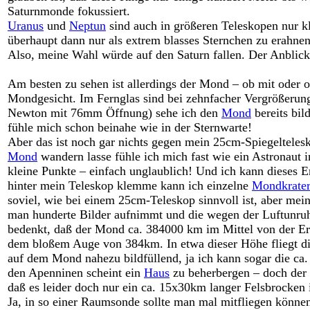
Saturnmonde fokussiert.
Uranus
und
Neptun
sind auch in größeren Teleskopen nur k
überhaupt dann nur als extrem blasses Sternchen zu erahnen
Also, meine Wahl würde auf den Saturn fallen. Der Anblick
Am besten zu sehen ist allerdings der Mond – ob mit oder
Mondgesicht. Im Fernglas sind bei zehnfacher Vergrößerung
Newton mit 76mm Öffnung) sehe ich den
Mond
bereits bil
fühle mich schon beinahe wie in der Sternwarte!
Aber das ist noch gar nichts gegen mein 25cm-Spiegeltele
Mond
wandern lasse fühle ich mich fast wie ein Astronaut
kleine Punkte – einfach unglaublich! Und ich kann dieses E
hinter mein Teleskop klemme kann ich einzelne
Mondkrate
soviel, wie bei einem 25cm-Teleskop sinnvoll ist, aber mei
man hunderte Bilder aufnimmt und die wegen der Luftunru
bedenkt, daß der Mond ca. 384000 km im Mittel von der Erde
dem bloßem Auge von 384km. In etwa dieser Höhe fliegt d
auf dem Mond nahezu bildfüllend, ja ich kann sogar die ca
den Apenninen scheint ein
Haus
zu beherbergen – doch der 
daß es leider doch nur ein ca. 15x30km langer Felsbrocken i
Ja, in so einer Raumsonde sollte man mal mitfliegen könn