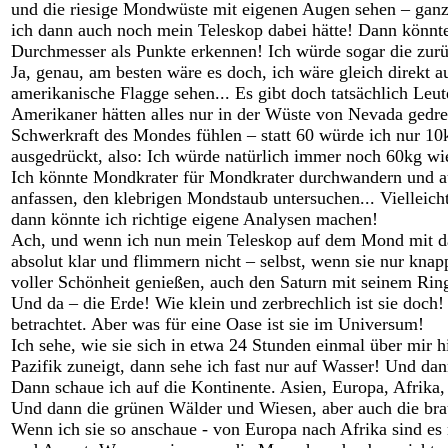
und die riesige Mondwüste mit eigenen Augen sehen – gan
ich dann auch noch mein Teleskop dabei hätte! Dann könnt
Durchmesser als Punkte erkennen! Ich würde sogar die zur
Ja, genau, am besten wäre es doch, ich wäre gleich direkt
amerikanische Flagge sehen... Es gibt doch tatsächlich Leu
Amerikaner hätten alles nur in der Wüste von Nevada gedreh
Schwerkraft des Mondes fühlen – statt 60 würde ich nur 10kg 
ausgedrückt, also: Ich würde natürlich immer noch 60kg wie
Ich könnte Mondkrater für Mondkrater durchwandern und aus
anfassen, den klebrigen Mondstaub untersuchen... Vielleich
dann könnte ich richtige eigene Analysen machen!
Ach, und wenn ich nun mein Teleskop auf dem Mond mit dabe
absolut klar und flimmern nicht – selbst, wenn sie nur knap
voller Schönheit genießen, auch den Saturn mit seinem Rin
Und da – die Erde! Wie klein und zerbrechlich ist sie doch
betrachtet. Aber was für eine Oase ist sie im Universum!
Ich sehe, wie sie sich in etwa 24 Stunden einmal über mir 
Pazifik zuneigt, dann sehe ich fast nur auf Wasser! Und d
Dann schaue ich auf die Kontinente. Asien, Europa, Afrika
Und dann die grünen Wälder und Wiesen, aber auch die bra
Wenn ich sie so anschaue - von Europa nach Afrika sind es